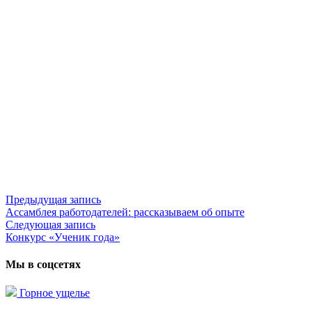
Предыдущая запись
Предыдущая
Ассамблея работодателей: рассказываем об опыте
запись:
Навигация
Следующая запись
Следующая
по
Конкурс «Ученик года»
запись:
записям
Мы в соцсетях
Горное ущелье