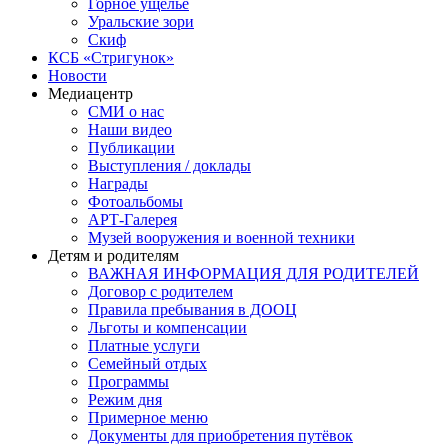
Горное ущелье
Уральские зори
Скиф
КСБ «Стригунок»
Новости
Медиацентр
СМИ о нас
Наши видео
Публикации
Выступления / доклады
Награды
Фотоальбомы
АРТ-Галерея
Музей вооружения и военной техники
Детям и родителям
ВАЖНАЯ ИНФОРМАЦИЯ ДЛЯ РОДИТЕЛЕЙ
Договор с родителем
Правила пребывания в ДООЦ
Льготы и компенсации
Платные услуги
Семейный отдых
Программы
Режим дня
Примерное меню
Документы для приобретения путёвок