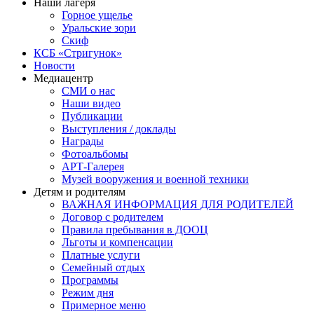
Наши лагеря
Горное ущелье
Уральские зори
Скиф
КСБ «Стригунок»
Новости
Медиацентр
СМИ о нас
Наши видео
Публикации
Выступления / доклады
Награды
Фотоальбомы
АРТ-Галерея
Музей вооружения и военной техники
Детям и родителям
ВАЖНАЯ ИНФОРМАЦИЯ ДЛЯ РОДИТЕЛЕЙ
Договор с родителем
Правила пребывания в ДООЦ
Льготы и компенсации
Платные услуги
Семейный отдых
Программы
Режим дня
Примерное меню