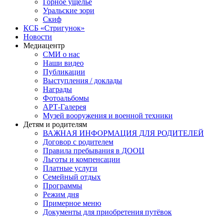
Горное ущелье
Уральские зори
Скиф
КСБ «Стригунок»
Новости
Медиацентр
СМИ о нас
Наши видео
Публикации
Выступления / доклады
Награды
Фотоальбомы
АРТ-Галерея
Музей вооружения и военной техники
Детям и родителям
ВАЖНАЯ ИНФОРМАЦИЯ ДЛЯ РОДИТЕЛЕЙ
Договор с родителем
Правила пребывания в ДООЦ
Льготы и компенсации
Платные услуги
Семейный отдых
Программы
Режим дня
Примерное меню
Документы для приобретения путёвок