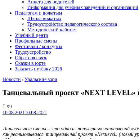
Анкета для родителей
Информация для учебных заведений и организаций
Педагогам и вожатым
Школа вожатых
Трудоустройство педагогического состава
Методический кабинет
Учебный центр
Профильные смены
Фестивали / конкурсы
Трудоустройство
Обратная связь
Сказки в юрте
Заказать путёвку 2026
Новости
/
Уральские зори
Танцевальный проект «NEXT LEVEL» в 
99
10.08.2021
10.08.2021
Танцевальные смены – это одно из популярных направлений ху
как реализовывался танцевальный проект «Nextlevel» (новый у