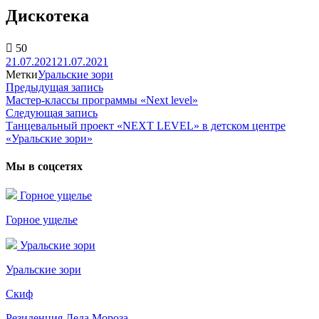
Дискотека
50
21.07.2021
21.07.2021
Метки
Уральские зори
Предыдущая запись
Предыдущая
Мастер-классы программы «Next level»
запись:
Навигация
Следующая запись
Следующая
по
Танцевальный проект «NEXT LEVEL» в детском центре
запись:
«Уральские зори»
записям
Мы в соцсетях
Горное ущелье
Горное ущелье
Уральские зори
Уральские зори
Скиф
Резиденция Деда Мороза