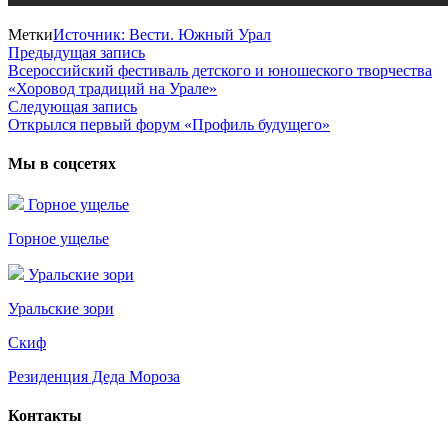
Метки
Источник: Вести. Южный Урал
Предыдущая запись
Предыдущая
Всероссийский фестиваль детского и юношеского творчества
запись:
Навигация
«Хоровод традиций на Урале»
по
Следующая запись
Следующая
Открылся первый форум «Профиль будущего»
запись:
записям
Мы в соцсетях
Горное ущелье
Горное ущелье
Уральские зори
Уральские зори
Скиф
Резиденция Деда Мороза
Контакты