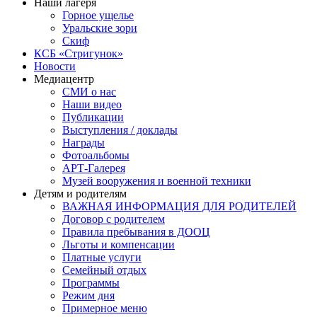
Наши лагеря
Горное ущелье
Уральские зори
Скиф
КСБ «Стригунок»
Новости
Медиацентр
СМИ о нас
Наши видео
Публикации
Выступления / доклады
Награды
Фотоальбомы
АРТ-Галерея
Музей вооружения и военной техники
Детям и родителям
ВАЖНАЯ ИНФОРМАЦИЯ ДЛЯ РОДИТЕЛЕЙ
Договор с родителем
Правила пребывания в ДООЦ
Льготы и компенсации
Платные услуги
Семейный отдых
Программы
Режим дня
Примерное меню