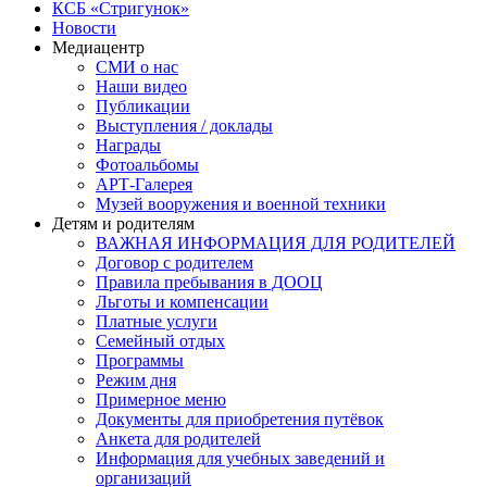
КСБ «Стригунок»
Новости
Медиацентр
СМИ о нас
Наши видео
Публикации
Выступления / доклады
Награды
Фотоальбомы
АРТ-Галерея
Музей вооружения и военной техники
Детям и родителям
ВАЖНАЯ ИНФОРМАЦИЯ ДЛЯ РОДИТЕЛЕЙ
Договор с родителем
Правила пребывания в ДООЦ
Льготы и компенсации
Платные услуги
Семейный отдых
Программы
Режим дня
Примерное меню
Документы для приобретения путёвок
Анкета для родителей
Информация для учебных заведений и
организаций