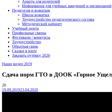
Анкета для родителей
Информация для учебных заведений и организаций
Педагогам и вожатым
Школа вожатых
Трудоустройство педагогического состава
Методический кабинет
Учебный центр
Профильные смены
Фестивали / конкурсы
Трудоустройство
Обратная связь
Сказки в юрте
Заказать путёвку 2026
Наши видео 2019
Сдача норм ГТО в ДООК «Горное Ущел
20
19.09.2019
23.04.2020