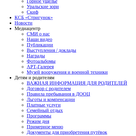
Горное ущелье
Уральские зори
Скиф
КСБ «Стригунок»
Новости
Медиацентр
СМИ о нас
Наши видео
Публикации
Выступления / доклады
Награды
Фотоальбомы
АРТ-Галерея
Музей вооружения и военной техники
Детям и родителям
ВАЖНАЯ ИНФОРМАЦИЯ ДЛЯ РОДИТЕЛЕЙ
Договор с родителем
Правила пребывания в ДООЦ
Льготы и компенсации
Платные услуги
Семейный отдых
Программы
Режим дня
Примерное меню
Документы для приобретения путёвок