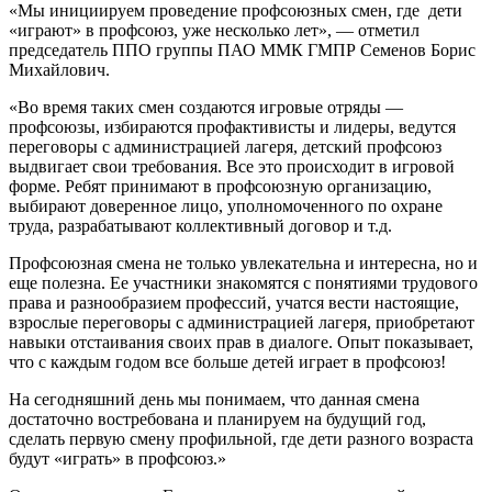
«Мы инициируем проведение профсоюзных смен, где дети
«играют» в профсоюз, уже несколько лет», — отметил
председатель ППО группы ПАО ММК ГМПР Семенов Борис
Михайлович.
«Во время таких смен создаются игровые отряды —
профсоюзы, избираются профактивисты и лидеры, ведутся
переговоры с администрацией лагеря, детский профсоюз
выдвигает свои требования. Все это происходит в игровой
форме. Ребят принимают в профсоюзную организацию,
выбирают доверенное лицо, уполномоченного по охране
труда, разрабатывают коллективный договор и т.д.
Профсоюзная смена не только увлекательна и интересна, но и
еще полезна. Ее участники знакомятся с понятиями трудового
права и разнообразием профессий, учатся вести настоящие,
взрослые переговоры с администрацией лагеря, приобретают
навыки отстаивания своих прав в диалоге. Опыт показывает,
что с каждым годом все больше детей играет в профсоюз!
На сегодняшний день мы понимаем, что данная смена
достаточно востребована и планируем на будущий год,
сделать первую смену профильной, где дети разного возраста
будут «играть» в профсоюз.»