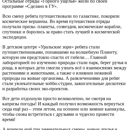
Остальные отряды «Горного ущелья» жили по своей
программе «Сделано в ГУ».
Всю смену ребята путешествовали по галактике, покоряли
космические вершины. Во время путешествия отряды
получали призы- планеты, созвездия, космические корабли,
спутники и боролись за право стать лучшей в космической
экспедиции.
В детском центре «Уральские зори» ребята стали
путешественниками, попавшими на волшебную Планету,
которую им предстояло спасти от гибели… Главной
лабораторией по изучению природы стали парк, берег ручья и
роща, в которых дети смогли узнать всё о взаимосвязях между
растениями и животными, а также о влиянии неживой
природы на живые организмы. А развлечениями для ребят
стали увлекательные хобби-студии, зажигательные дискотеки
и разработка своих эко-проектов.
Все дети отдохнули просто великолепно, не смотря на
капризы погоды! И каждый получил возможность вернуться
сюда ещё раз – этим летом, на осенние или зимние каникулы,
чтобы снова встретиться с друзьями и чудесно провести
время!
А впереди ещё три замечательных смены, новые друзья и