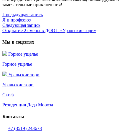
замечательные приключения!
Предыдущая запись
Предыдущая
Я и профсоюз
запись:
Навигация
Следующая запись
Следующая
по
Открытие 2 смены в ДООЦ «Уральские зори»
запись:
записям
Мы в соцсетях
Горное ущелье
Горное ущелье
Уральские зори
Уральские зори
Скиф
Резиденция Деда Мороза
Контакты
+7 (3519) 243678