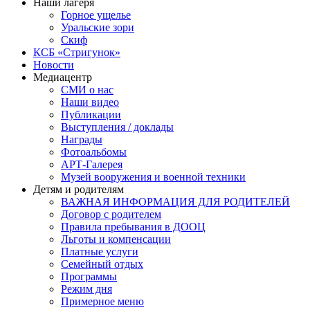
Наши лагеря
Горное ущелье
Уральские зори
Скиф
КСБ «Стригунок»
Новости
Медиацентр
СМИ о нас
Наши видео
Публикации
Выступления / доклады
Награды
Фотоальбомы
АРТ-Галерея
Музей вооружения и военной техники
Детям и родителям
ВАЖНАЯ ИНФОРМАЦИЯ ДЛЯ РОДИТЕЛЕЙ
Договор с родителем
Правила пребывания в ДООЦ
Льготы и компенсации
Платные услуги
Семейный отдых
Программы
Режим дня
Примерное меню