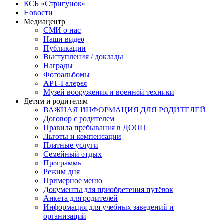
КСБ «Стригунок»
Новости
Медиацентр
СМИ о нас
Наши видео
Публикации
Выступления / доклады
Награды
Фотоальбомы
АРТ-Галерея
Музей вооружения и военной техники
Детям и родителям
ВАЖНАЯ ИНФОРМАЦИЯ ДЛЯ РОДИТЕЛЕЙ
Договор с родителем
Правила пребывания в ДООЦ
Льготы и компенсации
Платные услуги
Семейный отдых
Программы
Режим дня
Примерное меню
Документы для приобретения путёвок
Анкета для родителей
Информация для учебных заведений и
организаций