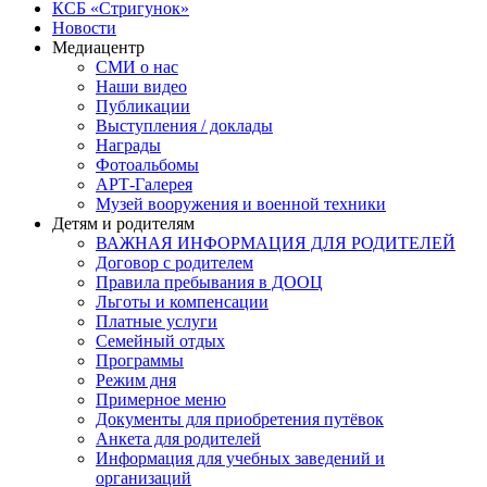
КСБ «Стригунок»
Новости
Медиацентр
СМИ о нас
Наши видео
Публикации
Выступления / доклады
Награды
Фотоальбомы
АРТ-Галерея
Музей вооружения и военной техники
Детям и родителям
ВАЖНАЯ ИНФОРМАЦИЯ ДЛЯ РОДИТЕЛЕЙ
Договор с родителем
Правила пребывания в ДООЦ
Льготы и компенсации
Платные услуги
Семейный отдых
Программы
Режим дня
Примерное меню
Документы для приобретения путёвок
Анкета для родителей
Информация для учебных заведений и
организаций