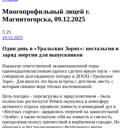
Многопрофильный лицей г.
Магнитогорска, 09.12.2025
25
10.12.2025
Один день в «Уральских Зорях»: ностальгия и
заряд энергии для выпускников
Накануне ответственной экзаменационной поры
одиннадцатиклассникам удалось сделать яркую паузу – они
совершили долгожданную поездку в ДООЦ «Уральские
Зори». Для многих это была встреча с детством, место, с
которым связано море тёплых воспоминаний.
Цель поездки – перезагрузка и заряд позитивом – была
полностью достигнута! Ребята окунулись в атмосферу
активного отдыха: проявили ловкость и командный дух в
«Весёлых стартах», зарядились энергией на зажигательной
«Зумбе», а также испытали себя на ловкость и смелость,
преодолевая полосу препятствий в верёвочном городке. Не
обошлось и без традиционного футбольного матча.