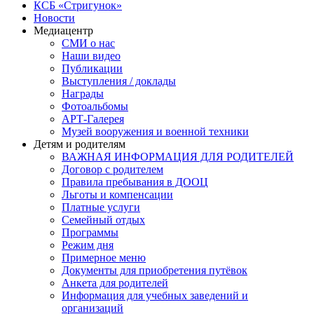
КСБ «Стригунок»
Новости
Медиацентр
СМИ о нас
Наши видео
Публикации
Выступления / доклады
Награды
Фотоальбомы
АРТ-Галерея
Музей вооружения и военной техники
Детям и родителям
ВАЖНАЯ ИНФОРМАЦИЯ ДЛЯ РОДИТЕЛЕЙ
Договор с родителем
Правила пребывания в ДООЦ
Льготы и компенсации
Платные услуги
Семейный отдых
Программы
Режим дня
Примерное меню
Документы для приобретения путёвок
Анкета для родителей
Информация для учебных заведений и
организаций