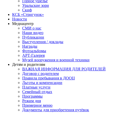
Горное ущелье
Уральские зори
Скиф
КСБ «Стригунок»
Новости
Медиацентр
СМИ о нас
Наши видео
Публикации
Выступления / доклады
Награды
Фотоальбомы
АРТ-Галерея
Музей вооружения и военной техники
Детям и родителям
ВАЖНАЯ ИНФОРМАЦИЯ ДЛЯ РОДИТЕЛЕЙ
Договор с родителем
Правила пребывания в ДООЦ
Льготы и компенсации
Платные услуги
Семейный отдых
Программы
Режим дня
Примерное меню
Документы для приобретения путёвок