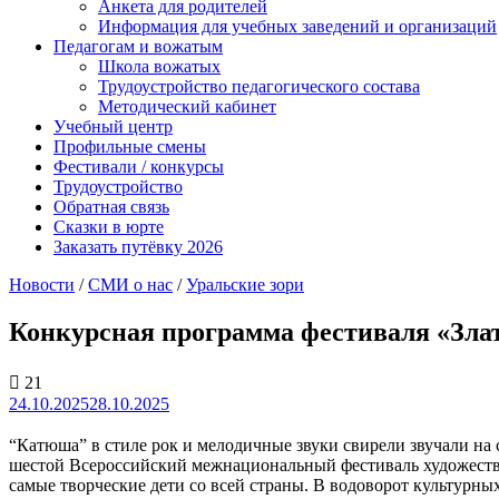
Анкета для родителей
Информация для учебных заведений и организаций
Педагогам и вожатым
Школа вожатых
Трудоустройство педагогического состава
Методический кабинет
Учебный центр
Профильные смены
Фестивали / конкурсы
Трудоустройство
Обратная связь
Сказки в юрте
Заказать путёвку 2026
Новости
/
СМИ о нас
/
Уральские зори
Конкурсная программа фестиваля «Злат
21
24.10.2025
28.10.2025
“Катюша” в стиле рок и мелодичные звуки свирели звучали на
шестой Всероссийский межнациональный фестиваль художествен
самые творческие дети со всей страны. В водоворот культурн