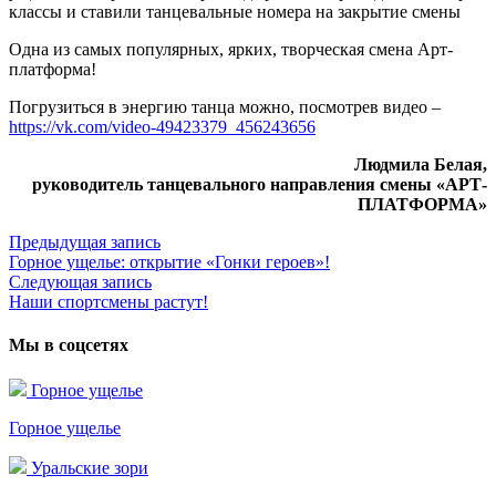
классы и ставили танцевальные номера на закрытие смены
Одна из самых популярных, ярких, творческая смена Арт-
платформа!
Погрузиться в энергию танца можно, посмотрев видео –
https://vk.com/video-49423379_456243656
Людмила Белая,
руководитель танцевального направления смены «АРТ-
ПЛАТФОРМА»
Предыдущая запись
Предыдущая
Горное ущелье: открытие «Гонки героев»!
запись:
Навигация
Следующая запись
Следующая
по
Наши спортсмены растут!
запись:
записям
Мы в соцсетях
Горное ущелье
Горное ущелье
Уральские зори