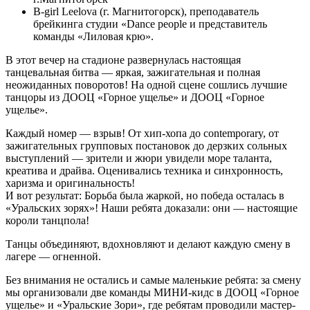
B-girl Leelova (г. Магнитогорск), преподаватель
брейкинга студии «Dance people и представитель
команды «Лиловая крю».
В этот вечер на стадионе развернулась настоящая
танцевальная битва — яркая, зажигательная и полная
неожиданных поворотов! На одной сцене сошлись лучшие
танцоры из ДООЦ «Горное ущелье» и ДООЦ «Горное
ущелье».
Каждый номер — взрыв! От хип-хопа до contemporary, от
зажигательных групповых постановок до дерзких сольных
выступлений — зрители и жюри увидели море таланта,
креатива и драйва. Оценивались техника и синхронность,
харизма и оригинальность!
И вот результат: Борьба была жаркой, но победа осталась в
«Уральских зорях»! Наши ребята доказали: они — настоящие
короли танцпола!
Танцы объединяют, вдохновляют и делают каждую смену в
лагере — огненной.
Без внимания не остались и самые маленькие ребята: за смену
мы организовали две команды МИНИ-кидс в ДООЦ «Горное
ущелье» и «Уральские Зори», где ребятам проводили мастер-