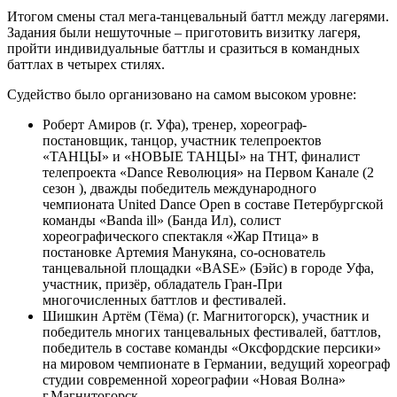
Итогом смены стал мега-танцевальный баттл между лагерями.
Задания были нешуточные – приготовить визитку лагеря,
пройти индивидуальные баттлы и сразиться в командных
баттлах в четырех стилях.
Судейство было организовано на самом высоком уровне:
Роберт Амиров (г. Уфа), тренер, хореограф-
постановщик, танцор, участник телепроектов
«ТАНЦЫ» и «НОВЫЕ ТАНЦЫ» на ТНТ, финалист
телепроекта «Dance Rеволюция» на Первом Канале (2
сезон ), дважды победитель международного
чемпионата United Dance Open в составе Петербургской
команды «Banda ill» (Банда Ил), солист
хореографического спектакля «Жар Птица» в
постановке Артемия Манукяна, со-основатель
танцевальной площадки «BASE» (Бэйс) в городе Уфа,
участник, призёр, обладатель Гран-При
многочисленных баттлов и фестивалей.
Шишкин Артём (Тёма) (г. Магнитогорск), участник и
победитель многих танцевальных фестивалей, баттлов,
победитель в составе команды «Оксфордские персики»
на мировом чемпионате в Германии, ведущий хореограф
студии современной хореографии «Новая Волна»
г.Магнитогорск