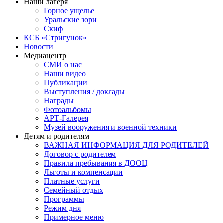
Наши лагеря
Горное ущелье
Уральские зори
Скиф
КСБ «Стригунок»
Новости
Медиацентр
СМИ о нас
Наши видео
Публикации
Выступления / доклады
Награды
Фотоальбомы
АРТ-Галерея
Музей вооружения и военной техники
Детям и родителям
ВАЖНАЯ ИНФОРМАЦИЯ ДЛЯ РОДИТЕЛЕЙ
Договор с родителем
Правила пребывания в ДООЦ
Льготы и компенсации
Платные услуги
Семейный отдых
Программы
Режим дня
Примерное меню