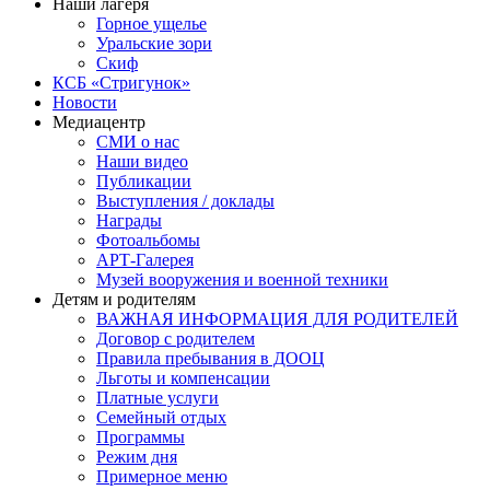
Наши лагеря
Горное ущелье
Уральские зори
Скиф
КСБ «Стригунок»
Новости
Медиацентр
СМИ о нас
Наши видео
Публикации
Выступления / доклады
Награды
Фотоальбомы
АРТ-Галерея
Музей вооружения и военной техники
Детям и родителям
ВАЖНАЯ ИНФОРМАЦИЯ ДЛЯ РОДИТЕЛЕЙ
Договор с родителем
Правила пребывания в ДООЦ
Льготы и компенсации
Платные услуги
Семейный отдых
Программы
Режим дня
Примерное меню