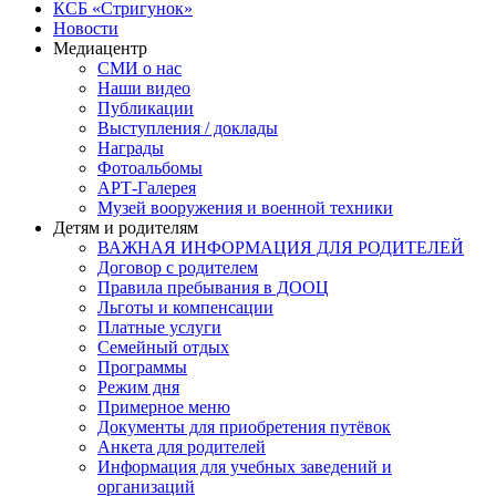
КСБ «Стригунок»
Новости
Медиацентр
СМИ о нас
Наши видео
Публикации
Выступления / доклады
Награды
Фотоальбомы
АРТ-Галерея
Музей вооружения и военной техники
Детям и родителям
ВАЖНАЯ ИНФОРМАЦИЯ ДЛЯ РОДИТЕЛЕЙ
Договор с родителем
Правила пребывания в ДООЦ
Льготы и компенсации
Платные услуги
Семейный отдых
Программы
Режим дня
Примерное меню
Документы для приобретения путёвок
Анкета для родителей
Информация для учебных заведений и
организаций