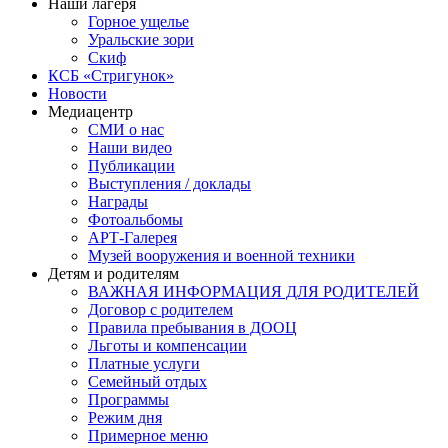
Наши лагеря
Горное ущелье
Уральские зори
Скиф
КСБ «Стригунок»
Новости
Медиацентр
СМИ о нас
Наши видео
Публикации
Выступления / доклады
Награды
Фотоальбомы
АРТ-Галерея
Музей вооружения и военной техники
Детям и родителям
ВАЖНАЯ ИНФОРМАЦИЯ ДЛЯ РОДИТЕЛЕЙ
Договор с родителем
Правила пребывания в ДООЦ
Льготы и компенсации
Платные услуги
Семейный отдых
Программы
Режим дня
Примерное меню