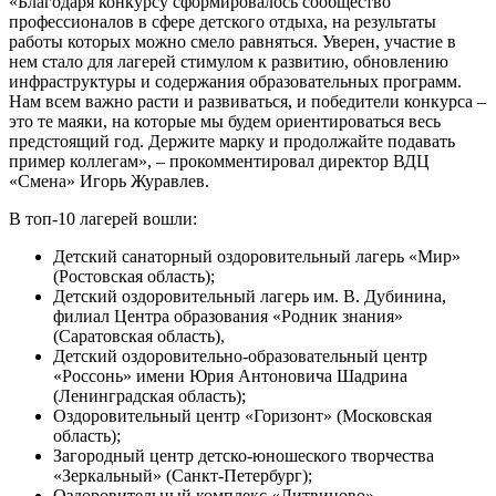
«Благодаря конкурсу сформировалось сообщество
профессионалов в сфере детского отдыха, на результаты
работы которых можно смело равняться. Уверен, участие в
нем стало для лагерей стимулом к развитию, обновлению
инфраструктуры и содержания образовательных программ.
Нам всем важно расти и развиваться, и победители конкурса –
это те маяки, на которые мы будем ориентироваться весь
предстоящий год. Держите марку и продолжайте подавать
пример коллегам», – прокомментировал директор ВДЦ
«Смена» Игорь Журавлев.
В топ-10 лагерей вошли:
Детский санаторный оздоровительный лагерь «Мир»
(Ростовская область);
Детский оздоровительный лагерь им. В. Дубинина,
филиал Центра образования «Родник знания»
(Саратовская область),
Детский оздоровительно-образовательный центр
«Россонь» имени Юрия Антоновича Шадрина
(Ленинградская область);
Оздоровительный центр «Горизонт» (Московская
область);
Загородный центр детско-юношеского творчества
«Зеркальный» (Санкт-Петербург);
Оздоровительный комплекс «Литвиново»