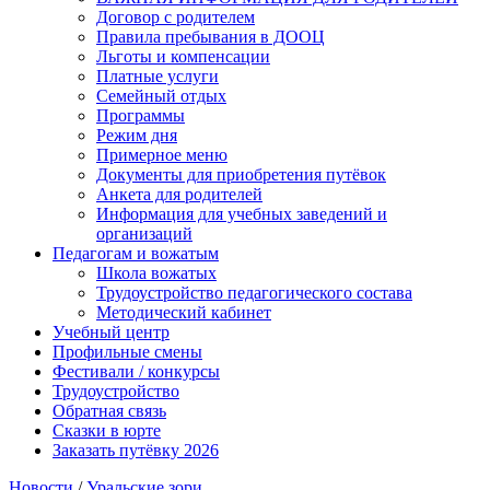
Договор с родителем
Правила пребывания в ДООЦ
Льготы и компенсации
Платные услуги
Семейный отдых
Программы
Режим дня
Примерное меню
Документы для приобретения путёвок
Анкета для родителей
Информация для учебных заведений и
организаций
Педагогам и вожатым
Школа вожатых
Трудоустройство педагогического состава
Методический кабинет
Учебный центр
Профильные смены
Фестивали / конкурсы
Трудоустройство
Обратная связь
Сказки в юрте
Заказать путёвку 2026
Новости
/
Уральские зори