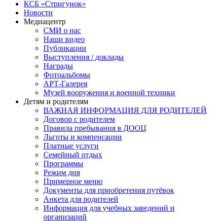
КСБ «Стригунок»
Новости
Медиацентр
СМИ о нас
Наши видео
Публикации
Выступления / доклады
Награды
Фотоальбомы
АРТ-Галерея
Музей вооружения и военной техники
Детям и родителям
ВАЖНАЯ ИНФОРМАЦИЯ ДЛЯ РОДИТЕЛЕЙ
Договор с родителем
Правила пребывания в ДООЦ
Льготы и компенсации
Платные услуги
Семейный отдых
Программы
Режим дня
Примерное меню
Документы для приобретения путёвок
Анкета для родителей
Информация для учебных заведений и
организаций