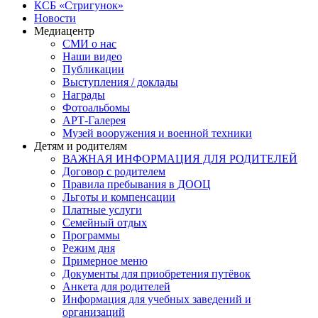
КСБ «Стригунок»
Новости
Медиацентр
СМИ о нас
Наши видео
Публикации
Выступления / доклады
Награды
Фотоальбомы
АРТ-Галерея
Музей вооружения и военной техники
Детям и родителям
ВАЖНАЯ ИНФОРМАЦИЯ ДЛЯ РОДИТЕЛЕЙ
Договор с родителем
Правила пребывания в ДООЦ
Льготы и компенсации
Платные услуги
Семейный отдых
Программы
Режим дня
Примерное меню
Документы для приобретения путёвок
Анкета для родителей
Информация для учебных заведений и
организаций