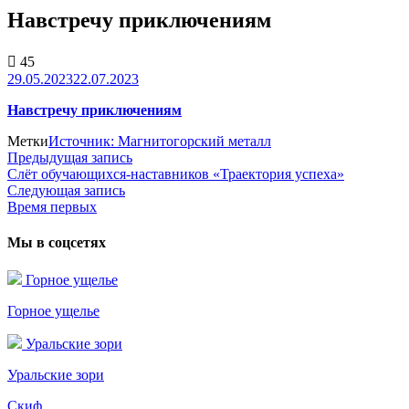
Навстречу приключениям
45
29.05.2023
22.07.2023
Навстречу приключениям
Метки
Источник: Магнитогорский металл
Предыдущая запись
Предыдущая
Слёт обучающихся-наставников «Траектория успеха»
запись:
Навигация
Следующая запись
Следующая
по
Время первых
запись:
записям
Мы в соцсетях
Горное ущелье
Горное ущелье
Уральские зори
Уральские зори
Скиф