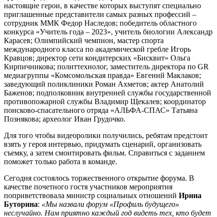
настоящие герои, в качестве которых выступят специально
приглашенные представители самых разных профессий –
сотрудник ММК Федор Наследов; победитель областного
конкурса «Учитель года – 2023», учитель биологии Александр
Карасев; Олимпийский чемпион, мастер спорта
международного класса по академической гребле Игорь
Кравцов; директор сети кондитерских «Бисквит» Ольга
Кирпичникова; политтехнолог, заместитель директора по GR
медиагруппы «Комсомольская правда» Евгений Маклаков;
заведующий поликлиники Роман Ахметов; актер Анатолий
Баженов; подполковник внутренней службы государственной
противопожарной службы Владимир Щекалев; координатор
поисково-спасательного отряда «АЛЬФА-СПАС» Татьяна
Познякова; археолог Иван Грудочко.
Для того чтобы видеоролики получились, ребятам предстоит
взять у героя интервью, придумать сценарий, организовать
съемку, а затем смонтировать фильм. Справиться с заданием
поможет только работа в команде.
Сегодня состоялось торжественного открытие форума. В
качестве почетного гостя участников мероприятия
поприветствовала министр социальных отношений
Ирина
Буторина
:
«Мы назвали форум «Профиль будущего»
неслучайно. Нам приятно каждый год видеть тех, кто будет