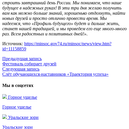
строить завтрашний день России. Мы понимаем, что наше
будущее в надежных руках! В эти три дня желаю получить
вам как можно больше знаний, хорошенько отдохнуть, найти
новых друзей и просто отлично провести время. Мы
надеемся, что «Профиль будущего» будет и дальше жить,
станет нашей традицией, и мы проведем его еще много-много
раз. Всем радостных и позитивных дней!»
.
Источник:
https://minsoc.gov74.ru/minsoc/news/view.htm?
id=11158859
Предыдущая запись
Предыдущая
Фестиваль собирает друзей
запись:
Навигация
Следующая запись
Следующая
по
Слёт обучающихся-наставников «Траектория успеха»
запись:
записям
Мы в соцсетях
Горное ущелье
Горное ущелье
Уральские зори
Уральские зори