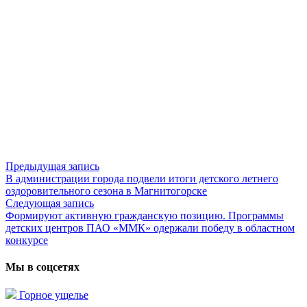
Предыдущая запись
Предыдущая
В администрации города подвели итоги детского летнего
запись:
Навигация
оздоровительного сезона в Магнитогорске
по
Следующая запись
Следующая
Формируют активную гражданскую позицию. Программы
запись:
записям
детских центров ПАО «ММК» одержали победу в областном
конкурсе
Мы в соцсетях
Горное ущелье