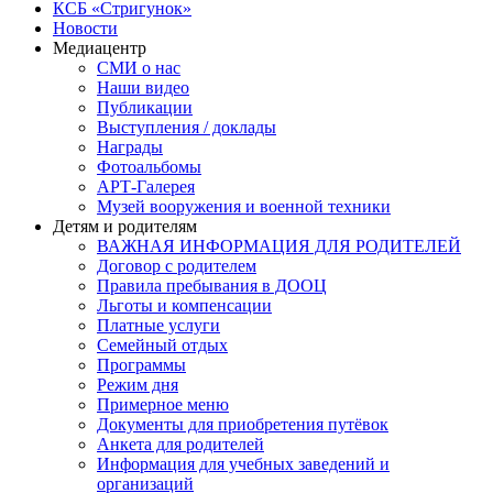
КСБ «Стригунок»
Новости
Медиацентр
СМИ о нас
Наши видео
Публикации
Выступления / доклады
Награды
Фотоальбомы
АРТ-Галерея
Музей вооружения и военной техники
Детям и родителям
ВАЖНАЯ ИНФОРМАЦИЯ ДЛЯ РОДИТЕЛЕЙ
Договор с родителем
Правила пребывания в ДООЦ
Льготы и компенсации
Платные услуги
Семейный отдых
Программы
Режим дня
Примерное меню
Документы для приобретения путёвок
Анкета для родителей
Информация для учебных заведений и
организаций