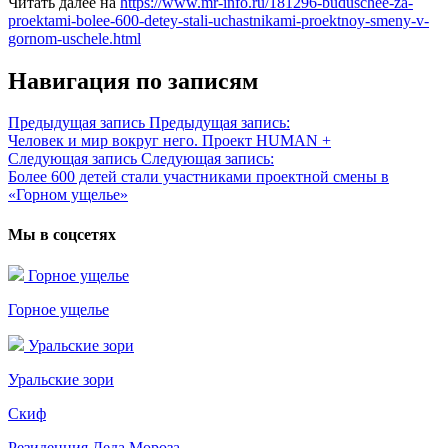
Читать далее на
https://www.mr-info.ru/181296-buduschee-za-
proektami-bolee-600-detey-stali-uchastnikami-proektnoy-smeny-v-
gornom-uschele.html
Навигация по записям
Предыдущая запись
Предыдущая запись:
Человек и мир вокруг него. Проект HUMAN +
Следующая запись
Следующая запись:
Более 600 детей стали участниками проектной смены в
«Горном ущелье»
Мы в соцсетях
Горное ущелье
Горное ущелье
Уральские зори
Уральские зори
Скиф
Резиденция Деда Мороза