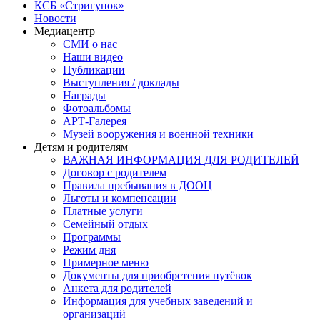
КСБ «Стригунок»
Новости
Медиацентр
СМИ о нас
Наши видео
Публикации
Выступления / доклады
Награды
Фотоальбомы
АРТ-Галерея
Музей вооружения и военной техники
Детям и родителям
ВАЖНАЯ ИНФОРМАЦИЯ ДЛЯ РОДИТЕЛЕЙ
Договор с родителем
Правила пребывания в ДООЦ
Льготы и компенсации
Платные услуги
Семейный отдых
Программы
Режим дня
Примерное меню
Документы для приобретения путёвок
Анкета для родителей
Информация для учебных заведений и
организаций