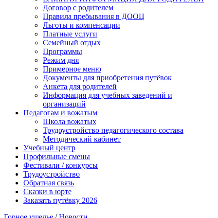
Договор с родителем
Правила пребывания в ДООЦ
Льготы и компенсации
Платные услуги
Семейный отдых
Программы
Режим дня
Примерное меню
Документы для приобретения путёвок
Анкета для родителей
Информация для учебных заведений и
организаций
Педагогам и вожатым
Школа вожатых
Трудоустройство педагогического состава
Методический кабинет
Учебный центр
Профильные смены
Фестивали / конкурсы
Трудоустройство
Обратная связь
Сказки в юрте
Заказать путёвку 2026
Горное ущелье
/
Новости