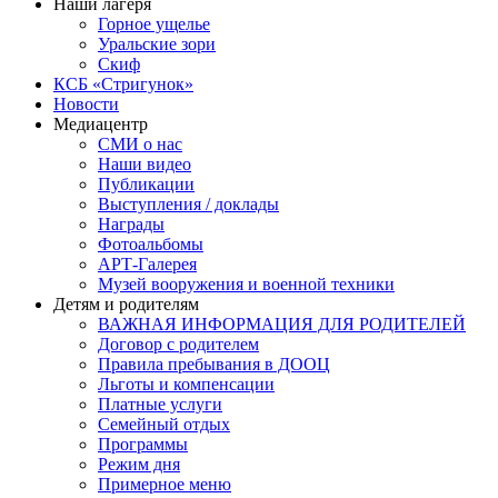
Наши лагеря
Горное ущелье
Уральские зори
Скиф
КСБ «Стригунок»
Новости
Медиацентр
СМИ о нас
Наши видео
Публикации
Выступления / доклады
Награды
Фотоальбомы
АРТ-Галерея
Музей вооружения и военной техники
Детям и родителям
ВАЖНАЯ ИНФОРМАЦИЯ ДЛЯ РОДИТЕЛЕЙ
Договор с родителем
Правила пребывания в ДООЦ
Льготы и компенсации
Платные услуги
Семейный отдых
Программы
Режим дня
Примерное меню