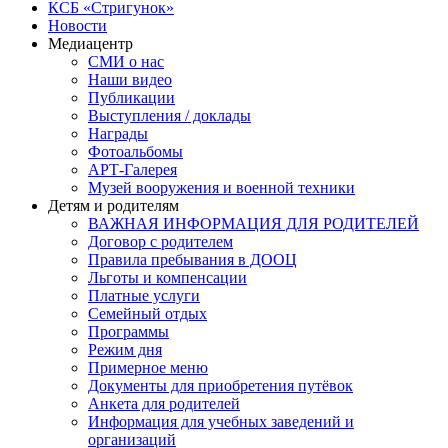
КСБ «Стригунок»
Новости
Медиацентр
СМИ о нас
Наши видео
Публикации
Выступления / доклады
Награды
Фотоальбомы
АРТ-Галерея
Музей вооружения и военной техники
Детям и родителям
ВАЖНАЯ ИНФОРМАЦИЯ ДЛЯ РОДИТЕЛЕЙ
Договор с родителем
Правила пребывания в ДООЦ
Льготы и компенсации
Платные услуги
Семейный отдых
Программы
Режим дня
Примерное меню
Документы для приобретения путёвок
Анкета для родителей
Информация для учебных заведений и
организаций