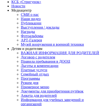
КСБ «Стригунок»
Новости
Медиацентр
СМИ о нас
Наши видео
Публикации
Выступления / доклады
Награды
Фотоальбомы
АРТ-Галерея
Музей вооружения и военной техники
Детям и родителям
ВАЖНАЯ ИНФОРМАЦИЯ ДЛЯ РОДИТЕЛЕЙ
Договор с родителем
Правила пребывания в ДООЦ
Льготы и компенсации
Платные услуги
Семейный отдых
Программы
Режим дня
Примерное меню
Документы для приобретения путёвок
Анкета для родителей
Информация для учебных заведений и
организаций