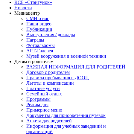
КСБ «Стригунок»
Новости
Медиацентр
СМИ о нас
Наши видео
Публикации
Выступления / доклады
Награды
Фотоальбомы
АРТ-Галерея
Музей вооружения и военной техники
Детям и родителям
ВАЖНАЯ ИНФОРМАЦИЯ ДЛЯ РОДИТЕЛЕЙ
Договор с родителем
Правила пребывания в ДООЦ
Льготы и компенсации
Платные услуги
Семейный отдых
Программы
Режим дня
Примерное меню
Документы для приобретения путёвок
Анкета для родителей
Информация для учебных заведений и
организаций