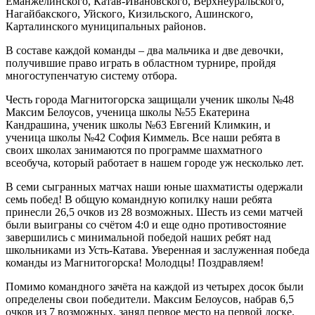
Еманжелинского, Катав-Ивановского, Верхнеуральского,
Нагайбакского, Уйского, Кизильского, Ашинского,
Карталинского муниципальных районов.
В составе каждой команды – два мальчика и две девочки,
получившие право играть в областном турнире, пройдя
многоступенчатую систему отбора.
Честь города Магнитогорска защищали ученик школы №48
Максим Белоусов, ученица школы №55 Екатерина
Кандрашина, ученик школы №63 Евгений Климкин, и
ученица школы №42 София Киммель. Все наши ребята в
своих школах занимаются по программе шахматного
всеобуча, который работает в нашем городе уж несколько лет.
В семи сыгранных матчах наши юные шахматисты одержали
семь побед! В общую командную копилку наши ребята
принесли 26,5 очков из 28 возможных. Шесть из семи матчей
были выиграны со счётом 4:0 и еще одно противостояние
завершились с минимальной победой наших ребят над
школьниками из Усть-Катава. Уверенная и заслуженная победа
команды из Магнитогорска! Молодцы! Поздравляем!
Помимо командного зачёта на каждой из четырех досок были
определены свои победители. Максим Белоусов, набрав 6,5
очков из 7 возможных, занял первое место на первой доске,