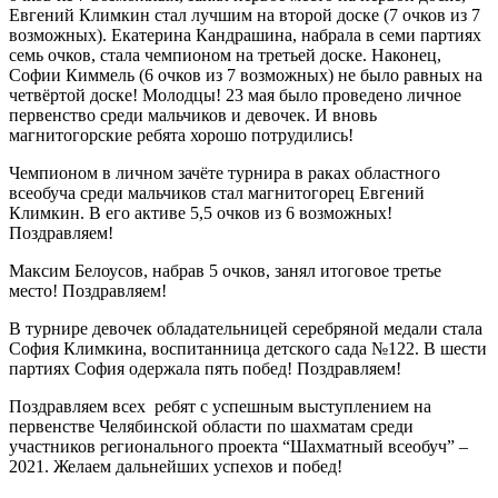
Евгений Климкин стал лучшим на второй доске (7 очков из 7
возможных). Екатерина Кандрашина, набрала в семи партиях
семь очков, стала чемпионом на третьей доске. Наконец,
Софии Киммель (6 очков из 7 возможных) не было равных на
четвёртой доске! Молодцы! 23 мая было проведено личное
первенство среди мальчиков и девочек. И вновь
магнитогорские ребята хорошо потрудились!
Чемпионом в личном зачёте турнира в раках областного
всеобуча среди мальчиков стал магнитогорец Евгений
Климкин. В его активе 5,5 очков из 6 возможных!
Поздравляем!
Максим Белоусов, набрав 5 очков, занял итоговое третье
место! Поздравляем!
В турнире девочек обладательницей серебряной медали стала
София Климкина, воспитанница детского сада №122. В шести
партиях София одержала пять побед! Поздравляем!
Поздравляем всех ребят с успешным выступлением на
первенстве Челябинской области по шахматам среди
участников регионального проекта “Шахматный всеобуч” –
2021. Желаем дальнейших успехов и побед!