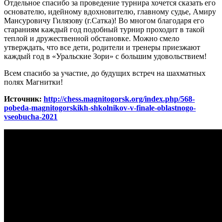
Отдельное спасибо за проведение турнира хочется сказать его
основателю, идейному вдохновителю, главному судье, Амиру
Мансуровичу Гилязову (г.Сатка)! Во многом благодаря его
стараниям каждый год подобный турнир проходит в такой
теплой и дружественной обстановке. Можно смело
утверждать, что все дети, родители и тренеры приезжают
каждый год в «Уральские Зори» с большим удовольствием!
Всем спасибо за участие, до будущих встреч на шахматных
полях Магнитки!
Источник:
http://chess.magnitogorsk.org/index.php/568-
pobeda-magnitogorskikh-shkolnikov-v-finale-oblastnogo-
vseobucha-2021