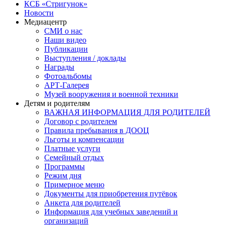
КСБ «Стригунок»
Новости
Медиацентр
СМИ о нас
Наши видео
Публикации
Выступления / доклады
Награды
Фотоальбомы
АРТ-Галерея
Музей вооружения и военной техники
Детям и родителям
ВАЖНАЯ ИНФОРМАЦИЯ ДЛЯ РОДИТЕЛЕЙ
Договор с родителем
Правила пребывания в ДООЦ
Льготы и компенсации
Платные услуги
Семейный отдых
Программы
Режим дня
Примерное меню
Документы для приобретения путёвок
Анкета для родителей
Информация для учебных заведений и
организаций