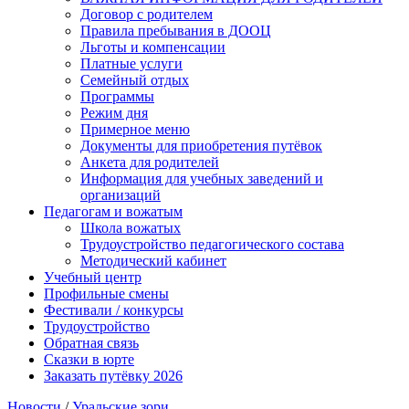
Договор с родителем
Правила пребывания в ДООЦ
Льготы и компенсации
Платные услуги
Семейный отдых
Программы
Режим дня
Примерное меню
Документы для приобретения путёвок
Анкета для родителей
Информация для учебных заведений и
организаций
Педагогам и вожатым
Школа вожатых
Трудоустройство педагогического состава
Методический кабинет
Учебный центр
Профильные смены
Фестивали / конкурсы
Трудоустройство
Обратная связь
Сказки в юрте
Заказать путёвку 2026
Новости
/
Уральские зори