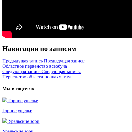
Навигация по записям
Предыдущая запись
Предыдущая запись:
Областное первенство всеобуча
Следующая запись
Следующая запись:
Первенство области по шахматам
Мы в соцсетях
Горное ущелье
Горное ущелье
Уральские зори
Уральские зори