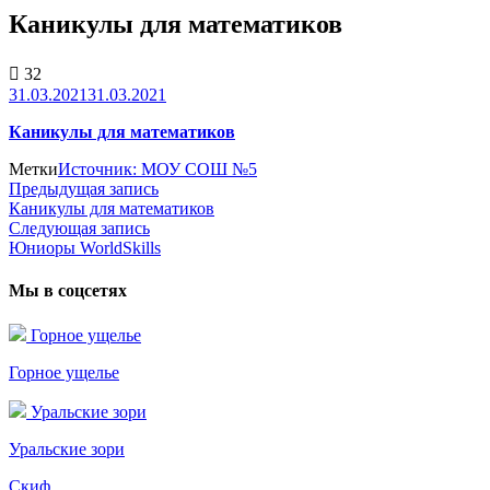
Каникулы для математиков
32
31.03.2021
31.03.2021
Каникулы для математиков
Метки
Источник: МОУ СОШ №5
Предыдущая запись
Предыдущая
Каникулы для математиков
запись:
Навигация
Следующая запись
Следующая
по
Юниоры WorldSkills
запись:
записям
Мы в соцсетях
Горное ущелье
Горное ущелье
Уральские зори
Уральские зори
Скиф