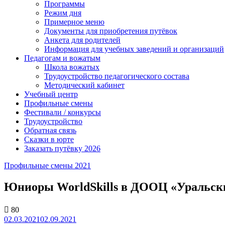
Программы
Режим дня
Примерное меню
Документы для приобретения путёвок
Анкета для родителей
Информация для учебных заведений и организаций
Педагогам и вожатым
Школа вожатых
Трудоустройство педагогического состава
Методический кабинет
Учебный центр
Профильные смены
Фестивали / конкурсы
Трудоустройство
Обратная связь
Сказки в юрте
Заказать путёвку 2026
Профильные смены 2021
Юниоры WorldSkills в ДООЦ «Уральски
80
02.03.2021
02.09.2021