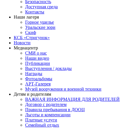
Безопасность
Доступная среда
Контакты
Наши лагеря
Горное ущелье
Уральские зори
Скиф
КСБ «Стригунок»
Новости
Медиацентр
СМИ о нас
Наши видео
Публикации
Выступления / доклады
Награды
Фотоальбомы
АРТ-Галерея
Музей вооружения и военной техники
Детям и родителям
ВАЖНАЯ ИНФОРМАЦИЯ ДЛЯ РОДИТЕЛЕЙ
Договор с родителем
Правила пребывания в ДООЦ
Льготы и компенсации
Платные услуги
Семейный отдых