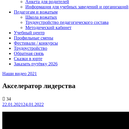
Анкета для родителей
Информация для учебных заведений и организаций
Педагогам и вожатым
Школа вожатых
Трудоустройство педагогического состава
Методический кабинет
Учебный центр
Профильные смены
Фестивали / конкурсы
Трудоустройство
Обратная связь
Сказки в юрте
Заказать путёвку 2026
Наши видео 2021
Акселератор лидерства
34
22.01.2021
24.01.2022