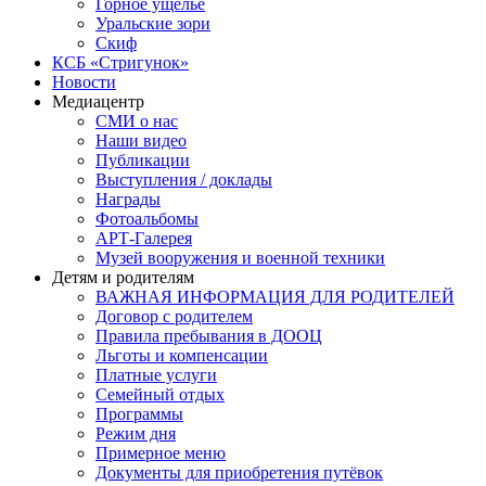
Горное ущелье
Уральские зори
Скиф
КСБ «Стригунок»
Новости
Медиацентр
СМИ о нас
Наши видео
Публикации
Выступления / доклады
Награды
Фотоальбомы
АРТ-Галерея
Музей вооружения и военной техники
Детям и родителям
ВАЖНАЯ ИНФОРМАЦИЯ ДЛЯ РОДИТЕЛЕЙ
Договор с родителем
Правила пребывания в ДООЦ
Льготы и компенсации
Платные услуги
Семейный отдых
Программы
Режим дня
Примерное меню
Документы для приобретения путёвок