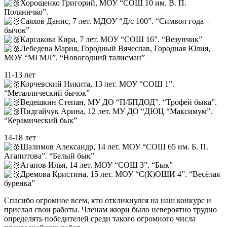
Хорощенко Григорий, МОУ “СОШ 10 им. В. П.
Поляничко”.
Саяхов Данис, 7 лет. МДОУ “Д/с 100”. “Символ года –
бычок”
Карсакова Кира, 7 лет. МОУ “СОШ 16”. “Везунчик”
Лебедева Мария, Городный Вячеслав, Городная Юлия,
МОУ “МГМЛ”. “Новогодний талисман”
11-13 лет
Корчевский Никита, 13 лет. МОУ “СОШ 1”.
“Металлический бычок”
Ведешкин Степан, МУ ДО “П/БПДОД”. “Трофей быка”.
Пидгайчук Арина, 12 лет. МУ ДО “ДЮЦ “Максимум”.
“Керамический бык”
14-18 лет
Шалимов Александр, 14 лет. МОУ “СОШ 65 им. Б. П.
Агапитова”. “Белый бык”
Агапов Илья, 14 лет. МОУ “СОШ 3”. “Бык”
Дремова Кристина, 15 лет. МОУ “С(К)ОШИ 4”. “Весёлая
буренка”
Спасибо огромное всем, кто откликнулся на наш конкурс и
прислал свои работы. Членам жюри было невероятно трудно
определять победителей среди такого огромного числа