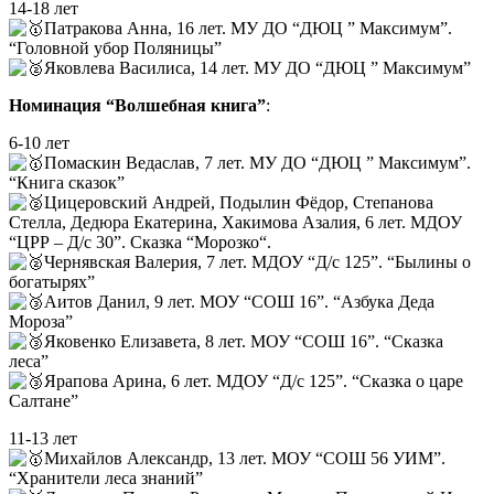
14-18 лет
Патракова Анна, 16 лет. МУ ДО “ДЮЦ ” Максимум”.
“Головной убор Поляницы”
Яковлева Василиса, 14 лет. МУ ДО “ДЮЦ ” Максимум”
Номинация “Волшебная книга”
:
6-10 лет
Помаскин Ведаслав, 7 лет. МУ ДО “ДЮЦ ” Максимум”.
“Книга сказок”
Цицеровский Андрей, Подылин Фёдор, Степанова
Стелла, Дедюра Екатерина, Хакимова Азалия, 6 лет. МДОУ
“ЦРР – Д/с 30”. Сказка “Морозко“.
Чернявская Валерия, 7 лет. МДОУ “Д/с 125”. “Былины о
богатырях”
Аитов Данил, 9 лет. МОУ “СОШ 16”. “Азбука Деда
Мороза”
Яковенко Елизавета, 8 лет. МОУ “СОШ 16”. “Сказка
леса”
Ярапова Арина, 6 лет. МДОУ “Д/с 125”. “Сказка о царе
Салтане”
11-13 лет
Михайлов Александр, 13 лет. МОУ “СОШ 56 УИМ”.
“Хранители леса знаний”