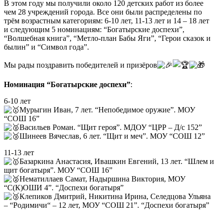
В этом году мы получили около 120 детских работ из более
чем 28 учреждений города. Все они были распределены по
трём возрастным категориям: 6-10 лет, 11-13 лет и 14 – 18 лет
и следующим 5 номинациям: “Богатырские доспехи”,
“Волшебная книга”, “Метло-план Бабы Яги”, “Герои сказок и
былин” и “Символ года”.
Мы рады поздравить победителей и призёров
Номинация “Богатырские доспехи”
:
6-10 лет
Мурыгин Иван, 7 лет. “Непобедимое оружие”. МОУ
“СОШ 16”
Васильев Роман. “Щит героя”. МДОУ “ЦРР – Д/с 152”
Шинеев Вячеслав, 6 лет. “Щит и меч”. МОУ “СОШ 12”
11-13 лет
Базаркина Анастасия, Ивашкин Евгений, 13 лет. “Шлем и
щит богатыря”. МОУ “СОШ 16”
Нематиллаев Самат, Надыршина Виктория, МОУ
“С(К)ОШИ 4”. “Доспехи богатыря”
Клепиков Дмитрий, Никитина Ирина, Селедцова Ульяна
– “Родимичи“ – 12 лет, МОУ “СОШ 21”. “Доспехи богатыря”