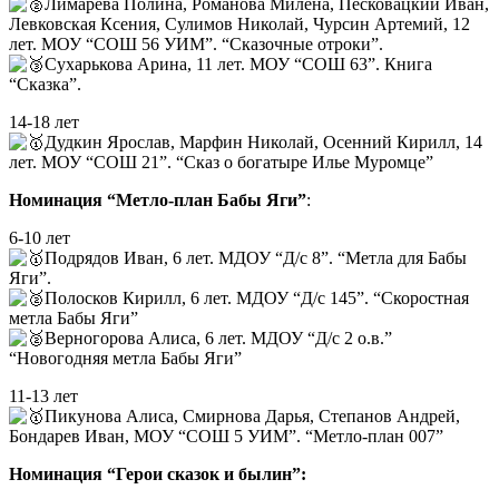
Лимарева Полина, Романова Милена, Песковацкий Иван,
Левковская Ксения, Сулимов Николай, Чурсин Артемий, 12
лет. МОУ “СОШ 56 УИМ”. “Сказочные отроки”.
Сухарькова Арина, 11 лет. МОУ “СОШ 63”. Книга
“Сказка”.
14-18 лет
Дудкин Ярослав, Марфин Николай, Осенний Кирилл, 14
лет. МОУ “СОШ 21”. “Сказ о богатыре Илье Муромце”
Номинация “Метло-план Бабы Яги”
:
6-10 лет
Подрядов Иван, 6 лет. МДОУ “Д/с 8”. “Метла для Бабы
Яги”.
Полосков Кирилл, 6 лет. МДОУ “Д/с 145”. “Скоростная
метла Бабы Яги”
Верногорова Алиса, 6 лет. МДОУ “Д/с 2 о.в.”
“Новогодняя метла Бабы Яги”
11-13 лет
Пикунова Алиса, Смирнова Дарья, Степанов Андрей,
Бондарев Иван, МОУ “СОШ 5 УИМ”. “Метло-план 007”
Номинация “Герои сказок и былин”: