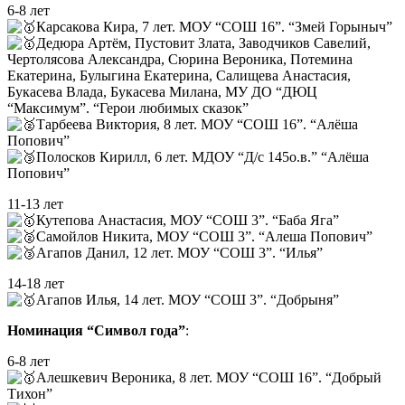
6-8 лет
Карсакова Кира, 7 лет. МОУ “СОШ 16”. “Змей Горыныч”
Дедюра Артём, Пустовит Злата, Заводчиков Савелий,
Чертолясова Александра, Сюрина Вероника, Потемина
Екатерина, Булыгина Екатерина, Салищева Анастасия,
Букасева Влада, Букасева Милана, МУ ДО “ДЮЦ
“Максимум”. “Герои любимых сказок”
Тарбеева Виктория, 8 лет. МОУ “СОШ 16”. “Алёша
Попович”
Полосков Кирилл, 6 лет. МДОУ “Д/с 145о.в.” “Алёша
Попович”
11-13 лет
Кутепова Анастасия, МОУ “СОШ 3”. “Баба Яга”
Самойлов Никита, МОУ “СОШ 3”. “Алеша Попович”
Агапов Данил, 12 лет. МОУ “СОШ 3”. “Илья”
14-18 лет
Агапов Илья, 14 лет. МОУ “СОШ 3”. “Добрыня”
Номинация “Символ года”
:
6-8 лет
Алешкевич Вероника, 8 лет. МОУ “СОШ 16”. “Добрый
Тихон”