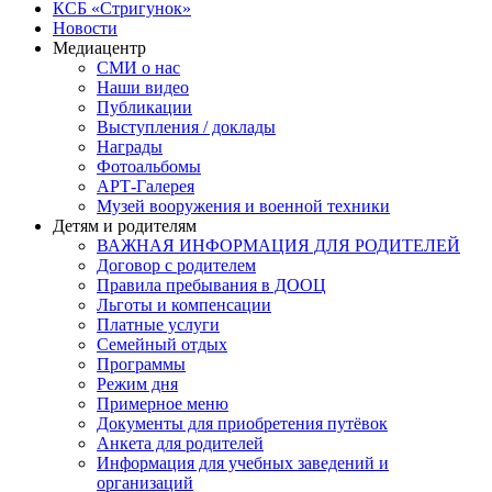
КСБ «Стригунок»
Новости
Медиацентр
СМИ о нас
Наши видео
Публикации
Выступления / доклады
Награды
Фотоальбомы
АРТ-Галерея
Музей вооружения и военной техники
Детям и родителям
ВАЖНАЯ ИНФОРМАЦИЯ ДЛЯ РОДИТЕЛЕЙ
Договор с родителем
Правила пребывания в ДООЦ
Льготы и компенсации
Платные услуги
Семейный отдых
Программы
Режим дня
Примерное меню
Документы для приобретения путёвок
Анкета для родителей
Информация для учебных заведений и
организаций