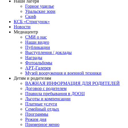
Наши лагеря
Горное ущелье
Уральские зори
Скиф
КСБ «Стригунок»
Новости
Медиацентр
СМИ о нас
Наши видео
Публикации
Выступления / доклады
Награды
Фотоальбомы
АРТ-Галерея
Музей вооружения и военной техники
Детям и родителям
ВАЖНАЯ ИНФОРМАЦИЯ ДЛЯ РОДИТЕЛЕЙ
Договор с родителем
Правила пребывания в ДООЦ
Льготы и компенсации
Платные услуги
Семейный отдых
Программы
Режим дня
Примерное меню