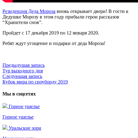
Резиденция Деда Мороза
вновь открывает двери! В гости к
Дедушке Морозу в этом году прибыли герои рассказов
“Хранители снов”.
Пройдет с 17 декабря 2019 по 12 января 2020.
Ребят ждут угощение и подарки от деда Мороза!
Предыдущая запись
Предыдущая
Тур выходного дня
запись:
Навигация
Следующая запись
Следующая
по
Кубок мира по сноуборду 2019
запись:
записям
Мы в соцсетях
Горное ущелье
Горное ущелье
Уральские зори