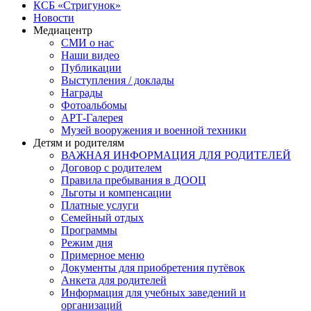
КСБ «Стригунок»
Новости
Медиацентр
СМИ о нас
Наши видео
Публикации
Выступления / доклады
Награды
Фотоальбомы
АРТ-Галерея
Музей вооружения и военной техники
Детям и родителям
ВАЖНАЯ ИНФОРМАЦИЯ ДЛЯ РОДИТЕЛЕЙ
Договор с родителем
Правила пребывания в ДООЦ
Льготы и компенсации
Платные услуги
Семейный отдых
Программы
Режим дня
Примерное меню
Документы для приобретения путёвок
Анкета для родителей
Информация для учебных заведений и
организаций