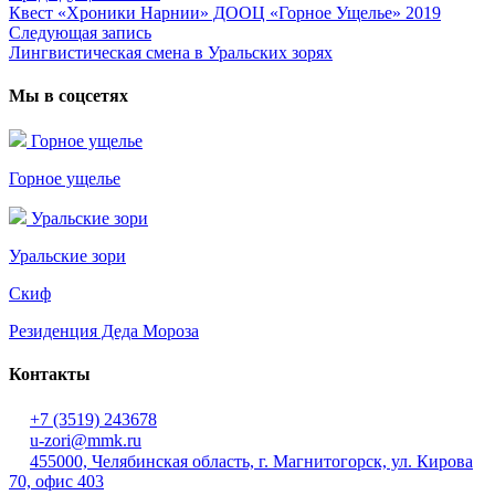
Квест «Хроники Нарнии» ДООЦ «Горное Ущелье» 2019
запись:
Навигация
Следующая запись
Следующая
по
Лингвистическая смена в Уральских зорях
запись:
записям
Мы в соцсетях
Горное ущелье
Горное ущелье
Уральские зори
Уральские зори
Скиф
Резиденция Деда Мороза
Контакты
+7 (3519) 243678
u-zori@mmk.ru
455000, Челябинская область, г. Магнитогорск, ул. Кирова
70, офис 403