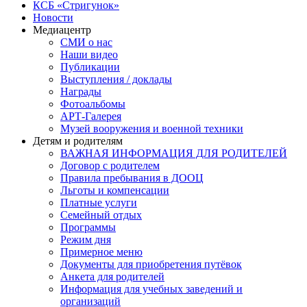
КСБ «Стригунок»
Новости
Медиацентр
СМИ о нас
Наши видео
Публикации
Выступления / доклады
Награды
Фотоальбомы
АРТ-Галерея
Музей вооружения и военной техники
Детям и родителям
ВАЖНАЯ ИНФОРМАЦИЯ ДЛЯ РОДИТЕЛЕЙ
Договор с родителем
Правила пребывания в ДООЦ
Льготы и компенсации
Платные услуги
Семейный отдых
Программы
Режим дня
Примерное меню
Документы для приобретения путёвок
Анкета для родителей
Информация для учебных заведений и
организаций