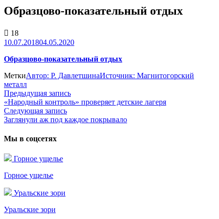
Образцово-показательный отдых
18
10.07.2018
04.05.2020
Образцово-показательный отдых
Метки
Автор: Р. Давлетшина
Источник: Магнитогорский
металл
Предыдущая запись
Предыдущая
«Народный контроль» проверяет детские лагеря
запись:
Навигация
Следующая запись
Следующая
по
Заглянули аж под каждое покрывало
запись:
записям
Мы в соцсетях
Горное ущелье
Горное ущелье
Уральские зори
Уральские зори