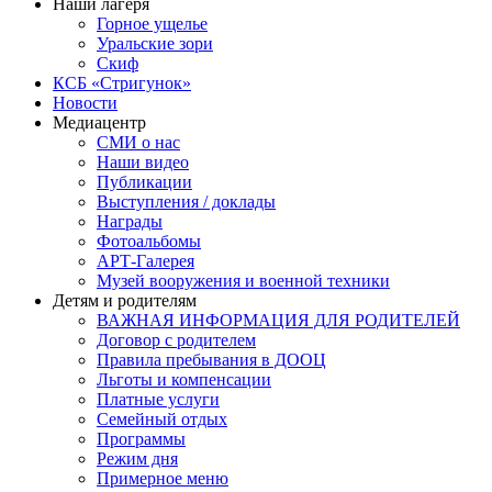
Наши лагеря
Горное ущелье
Уральские зори
Скиф
КСБ «Стригунок»
Новости
Медиацентр
СМИ о нас
Наши видео
Публикации
Выступления / доклады
Награды
Фотоальбомы
АРТ-Галерея
Музей вооружения и военной техники
Детям и родителям
ВАЖНАЯ ИНФОРМАЦИЯ ДЛЯ РОДИТЕЛЕЙ
Договор с родителем
Правила пребывания в ДООЦ
Льготы и компенсации
Платные услуги
Семейный отдых
Программы
Режим дня
Примерное меню