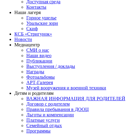
Доступная среда
Контакты
Наши лагеря
Горное ущелье
Уральские зори
Скиф
КСБ «Стригунок»
Новости
Медиацентр
СМИ о нас
Наши видео
Публикации
Выступления / доклады
Награды
Фотоальбомы
АРТ-Галерея
Музей вооружения и военной техники
Детям и родителям
ВАЖНАЯ ИНФОРМАЦИЯ ДЛЯ РОДИТЕЛЕЙ
Договор с родителем
Правила пребывания в ДООЦ
Льготы и компенсации
Платные услуги
Семейный отдых
Программы