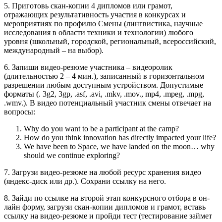
5. Приготовь скан-копии 4 дипломов или грамот,
отражающих результативность участия в конкурсах и
мероприятиях по профилю Смены (лингвистика, научные
исследования в области техники и технологии) любого
уровня (школьный, городской, региональный, всероссийский,
международный – на выбор).
6. Запиши видео-резюме участника – видеоролик
(длительностью 2 – 4 мин.), записанный в горизонтальном
разрешении любым доступным устройством. Допустимые
форматы (. 3g2, 3gp, .asf, .avi, .mkv, .mov., mp4, .mpeg, .mpg,
.wmv.). В видео потенциальный участник смены отвечает на
вопросы:
Why do you want to be a participant at the camp?
How do you think innovation has directly impacted your life?
We have been to Space, we have landed on the moon… why
should we continue exploring?
7. Загрузи видео-резюме на любой ресурс хранения видео
(яндекс-диск или др.). Сохрани ссылку на него.
8. Зайди по ссылке на второй этап конкурсного отбора в он-
лайн форму, загрузи скан-копии дипломов и грамот, вставь
ссылку на видео-резюме и пройди тест (тестирование займет